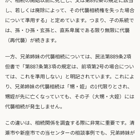
が、相続の開始以前に死亡し、又は第891条の規定に該当
し、若しくは廃除によって、その代襲相続権を失った場合
について準用する」と定めています。つまり、子の系統で
は、孫・ひ孫・玄孫と、直系卑属である限り無限に代襲
（再代襲）が続きます。
一方、兄弟姉妹の代襲相続については、民法第889条2項
但書で「第887条第3項の規定は、前項第2号の場合につい
ては、これを準用しない」と明記されています。これによ
り、兄弟姉妹の代襲相続は「甥・姪」の1代限りとされ、
甥姪が先に亡くなっていても、その子（大甥・大姪）には
代襲相続が発生しません。
この違いは、相続関係を調査する際に非常に重要です。清
瀬市や新座市での当センターの相談事例でも、兄弟姉妹が