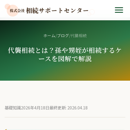
ホーム
/
ブログ
/
代襲相続
代襲相続とは？孫や甥姪が相続するケ
ースを図解で解説
基礎知識
2026年4月18日
最終更新: 2026.04.18