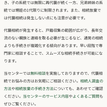
き、子の系統では無限に再代襲が続く一方、兄弟姉妹の系
統では甥姪の1代限りに制限されます。また、相続放棄で
は代襲相続は発生しない点にも注意が必要です。
代襲相続が発生すると、戸籍収集の範囲が広がり、長年交
流のない親族と連絡を取る必要が生じるなど、通常の相続
よりも手続きが複雑化する傾向があります。早い段階で専
門家に相談することで、スムーズな相続手続きが可能にな
ります。
当センターでは
無料相談
を実施しておりますので、代襲相
続でお悩みの方はお気軽にご相談ください。
相続人調査の
方法
や
相続放棄の手続き方法
についても、あわせてご確認
ください。
当センターのサービス内容
や
よくあるご質問
も
ぜひご覧ください。