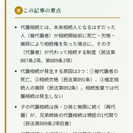
この記事の要点
要
代襲相続とは、本来相続人となるはずだった
人（被代襲者）が相続開始前に死亡・欠格・
廃除により相続権を失った場合に、その子
（代襲者）が代わって相続する制度（民法第
887条2項、第889条2項）
代襲相続が発生する原因は3つ：①被代襲者の
死亡、②相続欠格（民法第891条）、③推定相
続人の廃除（民法第892条）。相続放棄では代
襲相続は発生しない
子の代襲相続は孫・ひ孫と無限に続く（再代
襲）が、兄弟姉妹の代襲相続は甥姪の1代限り
（民法第889条2項但書）